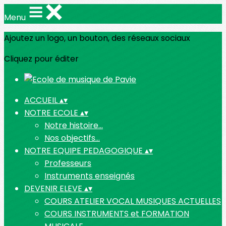
Menu
Ajoutez un logo, un bouton, des réseaux sociaux
Cliquez pour éditer
ACCUEIL
▴
▾
NOTRE ECOLE
▴
▾
Notre histoire...
Nos objectifs...
NOTRE EQUIPE PEDAGOGIQUE
▴
▾
Professeurs
Instruments enseignés
DEVENIR ELEVE
▴
▾
COURS ATELIER VOCAL MUSIQUES ACTUELLES
COURS INSTRUMENTS et FORMATION