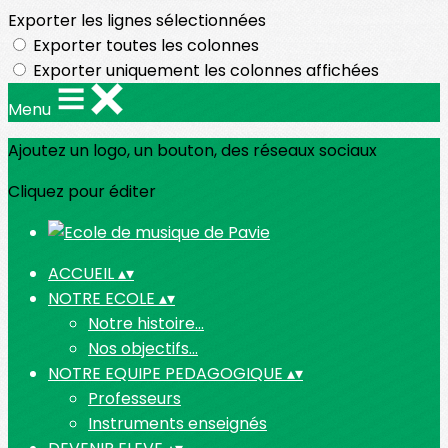
Exporter les lignes sélectionnées
Exporter toutes les colonnes
Exporter uniquement les colonnes affichées
Menu
Ajoutez un logo, un bouton, des réseaux sociaux
Cliquez pour éditer
ACCUEIL
▴
▾
NOTRE ECOLE
▴
▾
Notre histoire...
Nos objectifs...
NOTRE EQUIPE PEDAGOGIQUE
▴
▾
Professeurs
Instruments enseignés