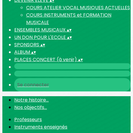
DEVENIR ELEVE
▴
▾
COURS ATELIER VOCAL MUSIQUES ACTUELLES
COURS INSTRUMENTS et FORMATION
MUSICALE
ENSEMBLES MUSICAUX
▴
▾
UN DON POUR L'ECOLE
▴
▾
SPONSORS
▴
▾
ALBUM
▴
▾
PLACES CONCERT (à venir)
▴
▾
Se connecter
Notre histoire...
Nos objectifs...
Professeurs
Instruments enseignés